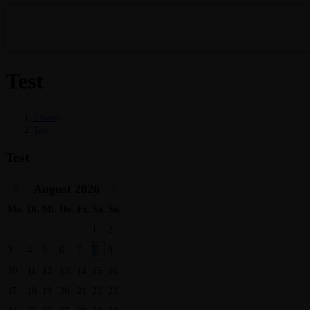
Test
Start
>
Test
Test
August
2026
Mo.
Di.
Mi.
Do.
Fr.
Sa.
So.
1
2
3
4
5
6
7
8
9
10
11
12
13
14
15
16
17
18
19
20
21
22
23