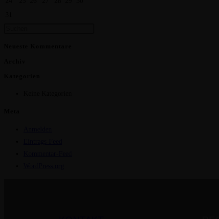
24
25
26
27
28
29
30
31
Neueste Kommentare
Archiv
Kategorien
Keine Kategorien
Meta
Anmelden
Eintrags-Feed
Kommentar-Feed
WordPress.org